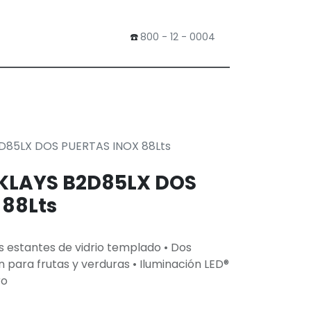
​☎️
800 - 12 - 0004
0
Tienda
D85LX DOS PUERTAS INOX 88Lts
KLAYS B2D85LX DOS
 88Lts
s estantes de vidrio templado • Dos
n para frutas y verduras • Iluminación LED®
ro