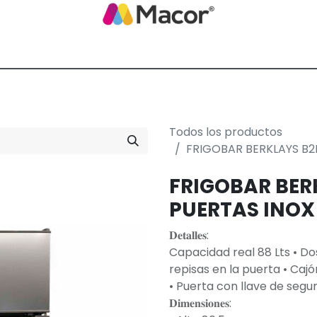
Blog de Macor
Nosotros
Servicios
Promoción empresarial
Todos los productos
FRIGOBAR BERKLAYS B2
FRIGOBAR BER
PUERTAS INOX
𝐃𝐞𝐭𝐚𝐥𝐥𝐞𝐬:
Capacidad real 88 Lts • Do
repisas en la puerta • Cajó
• Puerta con llave de segu
𝐃𝐢𝐦𝐞𝐧𝐬𝐢𝐨𝐧𝐞𝐬: