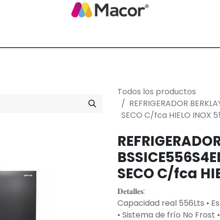
Blog de Macor
Nosotros
Servicios
Promoción empresarial
Todos los productos
REFRIGERADOR BERKLAYS
SECO C/fca HIELO INOX 5
REFRIGERADOR
BSSICE556S4ED
SECO C/fca HI
𝐃𝐞𝐭𝐚𝐥𝐥𝐞𝐬:
Capacidad real 556Lts • Es
• Sistema de frío No Frost