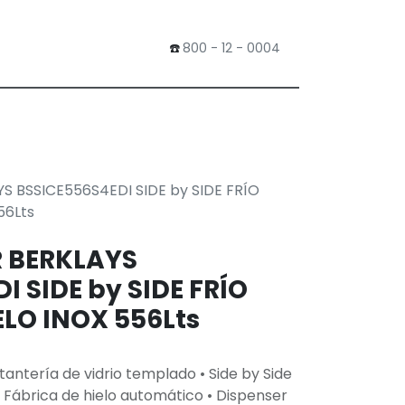
​☎️
800 - 12 - 0004
0
Tienda
 BSSICE556S4EDI SIDE by SIDE FRÍO
56Lts
 BERKLAYS
I SIDE by SIDE FRÍO
ELO INOX 556Lts
tantería de vidrio templado • Side by Side
 • Fábrica de hielo automático • Dispenser