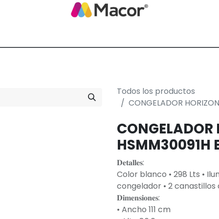
Blog de Macor
Nosotros
Servicios
Promoción empresarial
Todos los productos
CONGELADOR HORIZONT
CONGELADOR 
HSMM30091H B
𝐃𝐞𝐭𝐚𝐥𝐥𝐞𝐬:
Color blanco • 298 Lts • I
congelador • 2 canastillos
𝐃𝐢𝐦𝐞𝐧𝐬𝐢𝐨𝐧𝐞𝐬:
• Ancho 111 cm