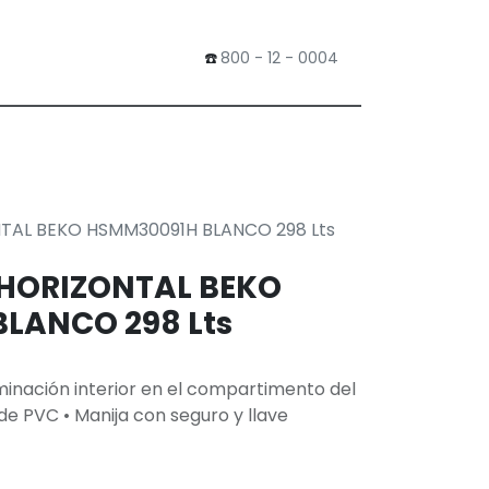
​☎️
800 - 12 - 0004
0
Tienda
AL BEKO HSMM30091H BLANCO 298 Lts
HORIZONTAL BEKO
LANCO 298 Lts
luminación interior en el compartimento del
 de PVC • Manija con seguro y llave