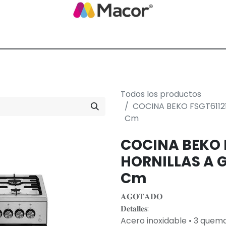
Blog de Macor
Nosotros
Servicios
Promoción empresarial
Todos los productos
COCINA BEKO FSGT61121
Cm
COCINA BEKO 
HORNILLAS A G
Cm
𝐀𝐆𝐎𝐓𝐀𝐃𝐎
𝐃𝐞𝐭𝐚𝐥𝐥𝐞𝐬:
Acero inoxidable • 3 quemad