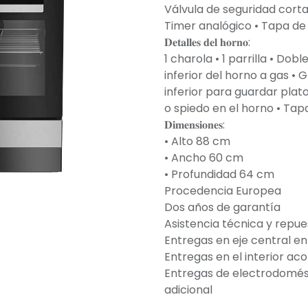
Válvula de seguridad cort
Timer analógico • Tapa de vi
𝐃𝐞𝐭𝐚𝐥𝐥𝐞𝐬 𝐝𝐞𝐥 𝐡𝐨𝐫𝐧𝐨:
1 charola • 1 parrilla • Do
inferior del horno a gas • G
inferior para guardar plato
o spiedo en el horno • Tapa
𝐃𝐢𝐦𝐞𝐧𝐬𝐢𝐨𝐧𝐞𝐬:
• Alto 88 cm
• Ancho 60 cm
• Profundidad 64 cm
Procedencia Europea
Dos años de garantía
Asistencia técnica y repue
Entregas en eje central en
Entregas en el interior ac
Entregas de electrodomés
adicional