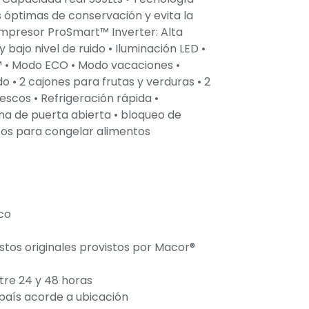
 óptimas de conservación y evita la
ompresor ProSmart™ Inverter: Alta
 y bajo nivel de ruido • Iluminación LED •
 • Modo ECO • Modo vacaciones •
o • 2 cajones para frutas y verduras • 2
scos • Refrigeración rápida •
ma de puerta abierta • bloqueo de
tos para congelar alimentos
co
stos originales provistos por Macor®
tre 24 y 48 horas
l país acorde a ubicación