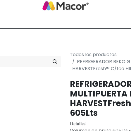
Blog de Macor
Nosotros
Servicios
Promoción empresarial
Todos los productos
REFRIGERADOR BEKO G
HARVESTFresh™ C/fca HI
REFRIGERADO
MULTIPUERTA 
HARVESTFresh
605Lts
𝐃𝐞𝐭𝐚𝐥𝐥𝐞𝐬:
Volumen en bruto 605Lts •