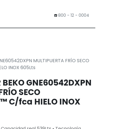
​☎️
800 - 12 - 0004
0
Tienda
NE60542DXPN MULTIPUERTA FRÍO SECO
ELO INOX 605Lts
R BEKO GNE60542DXPN
FRÍO SECO
™ C/fca HIELO INOX
 Capacidad real 539Lts • Tecnología