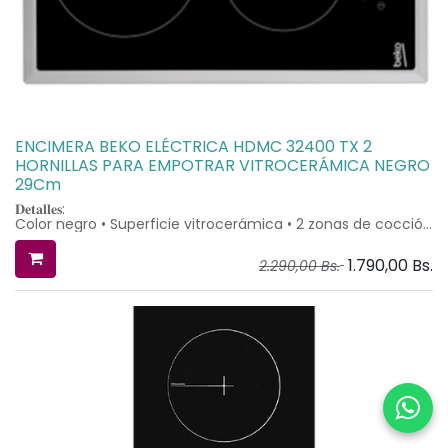
ENCIMERA BEKO ELÉCTRICA HDMC 32400 TX 2
HORNILLAS PARA EMPOTRAR VITROCERÁMICA NEGRO
29Cm
𝐃𝐞𝐭𝐚𝐥𝐥𝐞𝐬:
Color negro • Superficie vitrocerámica • 2 zonas de cocción
• bloqueo de panel de programación • control “touch”
digital • 9 niveles de cocción • temporizador para mayor
1.790,00
Bs.
2.290,00
Bs.
precisión.
𝐃𝐢𝐦𝐞𝐧𝐬𝐢𝐨𝐧𝐞𝐬 𝐞𝐱𝐭𝐞𝐫𝐧𝐚𝐬:
• Ancho 29 cm
• Profundidad: 51 cm
𝐃𝐢𝐦𝐞𝐧𝐬𝐢𝐨𝐧𝐞𝐬 𝐢𝐧𝐭𝐞𝐫𝐧𝐚𝐬, 𝐩𝐚𝐫𝐚 𝐞𝐦𝐩𝐨𝐭𝐫𝐚𝐫:
• Ancho 27 cm
• Profundidad 49 cm
Procedencia Europea
Asistencia técnica y repuestos originales provistos por
Macor®
Dos años de garantía
Entregas en eje central entre 24 y 48 horas