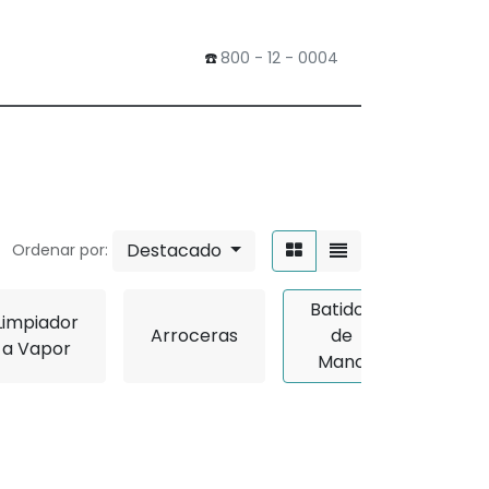
​☎️
800 - 12 - 0004
0
Tienda
Destacado
Ordenar por:
Batidor
Limpiador
Arroceras
de
Bati
a Vapor
Mano