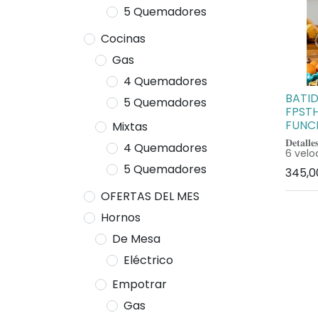
5 Quemadores
Cocinas
Gas
4 Quemadores
BATI
5 Quemadores
FPST
FUNC
Mixtas
𝐃𝐞𝐭𝐚𝐥𝐥𝐞
4 Quemadores
6 velo
con so
5 Quemadores
345,0
la pot
maneja
OFERTAS DEL MES
mezcl
multif
Hornos
encend
veloci
De Mesa
ganch
ergon
Eléctrico
comodi
mano 
prolo
Empotrar
• Ganc
de po
Gas