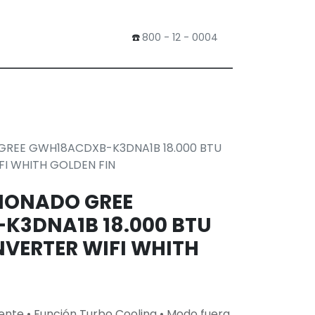
​☎️
800 - 12 - 0004
0
Tienda
GREE GWH18ACDXB-K3DNA1B 18.000 BTU
FI WHITH GOLDEN FIN
IONADO GREE
K3DNA1B 18.000 BTU
NVERTER WIFI WHITH
gente • Función Turbo Cooling • Modo fuera