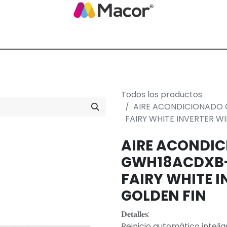
Blog de Macor
Nosotros
Servicios
Promoción empresarial
Todos los productos
AIRE ACONDICIONADO 
FAIRY WHITE INVERTER WI
AIRE ACONDIC
GWH18ACDXB-
FAIRY WHITE I
GOLDEN FIN
𝐃𝐞𝐭𝐚𝐥𝐥𝐞𝐬:
Reinicio automático inteli