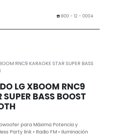
​☎️
800 - 12 - 0004
0
Tienda
XBOOM RNC9 KARAOKE STAR SUPER BASS
H
IDO LG XBOOM RNC9
 SUPER BASS BOOST
OTH
ubwoofer para Máxima Potencia y
ss Party link • Radio FM • Iluminación