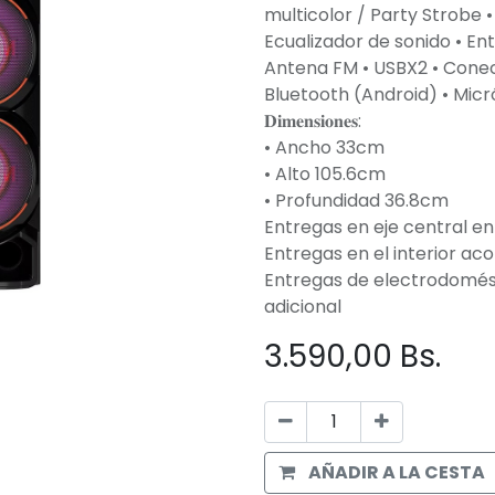
multicolor / Party Strobe 
Ecualizador de sonido • Entr
Antena FM • USBX2 • Conect
Bluetooth (Android) • Mic
𝐃𝐢𝐦𝐞𝐧𝐬𝐢𝐨𝐧𝐞𝐬:
• Ancho 33cm
• Alto 105.6cm
• Profundidad 36.8cm
Entregas en eje central en
Entregas en el interior ac
Entregas de electrodomés
adicional
3.590,00
Bs.
AÑADIR A LA CESTA