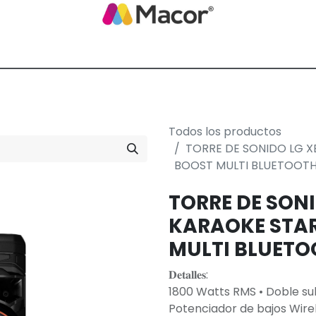
Blog de Macor
Nosotros
Servicios
Promoción empresarial
Todos los productos
TORRE DE SONIDO LG 
BOOST MULTI BLUETOOT
TORRE DE SON
KARAOKE STAR
MULTI BLUETO
𝐃𝐞𝐭𝐚𝐥𝐥𝐞𝐬:
1800 Watts RMS • Doble s
Potenciador de bajos Wirele