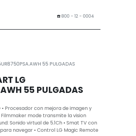
​☎️
800 - 12 - 0004
0
Tienda
55UR8750PSA.AWH 55 PULGADAS
ART LG
.AWH 55 PULGADAS
O • Procesador con mejora de imagen y
• Filmmaker mode transmite la vision
ound: Sonido virtual de 5.1Ch • Smat TV con
 para navegar • Control LG Magic Remote