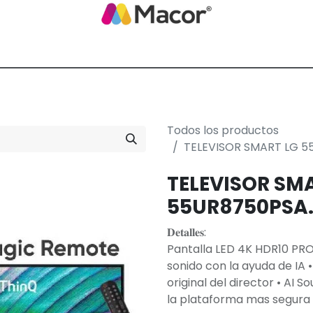
Blog de Macor
Nosotros
Servicios
Promoción empresarial
Todos los productos
TELEVISOR SMART LG 
TELEVISOR SM
55UR8750PSA
𝐃𝐞𝐭𝐚𝐥𝐥𝐞𝐬:
Pantalla LED 4K HDR10 PR
sonido con la ayuda de IA 
original del director • AI S
la plataforma mas segura