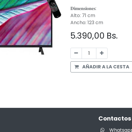
𝐃𝐢𝐦𝐞𝐧𝐬𝐢𝐨𝐧𝐞𝐬:
Alto: 71 cm
Ancho: 123 cm
5.390,00
Bs.
AÑADIR A LA CESTA
Contactos
Whatsap