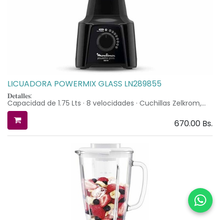
LICUADORA POWERMIX GLASS LN289855
𝐃𝐞𝐭𝐚𝐥𝐥𝐞𝐬:
Capacidad de 1.75 Lts · 8 velocidades · Cuchillas Zelkrom,
acero inoxidable de alta calidad · Traba de seguridad ·
Función Auto limpieza · Potencia de 550 W · Cuchilla
670.00
Bs.
resistente de acero inoxidable · Tapa dosificadora
incorporada · Guarda cable en la base.