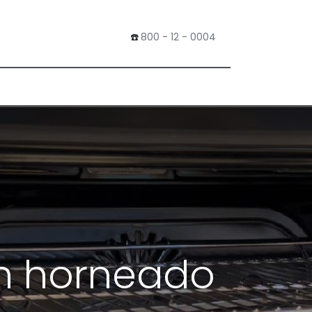
​☎️
800 - 12 - 0004
0
Tienda
un horneado