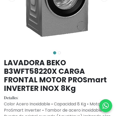
LAVADORA BEKO
B3WFT58220X CARGA
FRONTAL MOTOR PROSmart
INVERTER INOX 8Kg
𝐃𝐞𝐭𝐚𝐥𝐥𝐞𝐬:
Color Acero Inoxidable • Capacidad 8 Kg • Motor
ProSmart Inverter • Tambor de acero inoxidable •