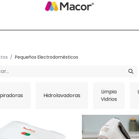
Blog de Macor
Nosotros
Servicios
Promoción empresarial
ctos
Pequeños Electrodomésticos
Limpia
piradoras
Hidrolavadoras
Vidrios