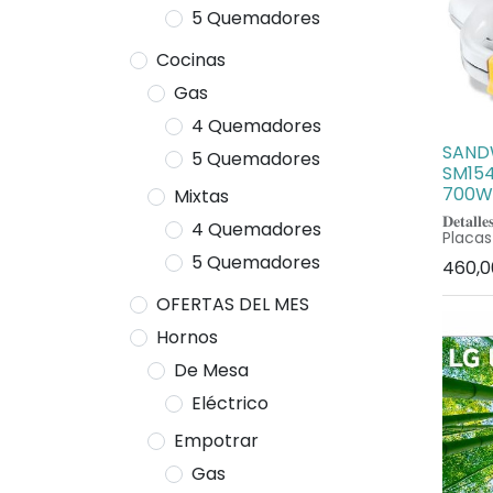
5 Quemadores
Cocinas
Gas
4 Quemadores
SAND
5 Quemadores
SM15
700W
Mixtas
𝐃𝐞𝐭𝐚𝐥𝐥𝐞
4 Quemadores
Placas
facilid
5 Quemadores
460,0
Termos
de encen
OFERTAS DEL MES
de luc
Indica
Hornos
Superf
para g
De Mesa
𝐃𝐢𝐦𝐞𝐧𝐬
• Alto
Eléctrico
• Anch
• Prof
Entreg
Empotrar
1 año 
Gas