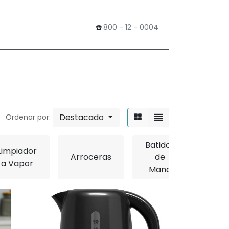
​☎️
800 - 12 - 0004
0
Tienda
Destacado
Ordenar por:
Batidor
Limpiador
Arroceras
de
Bati
a Vapor
Mano