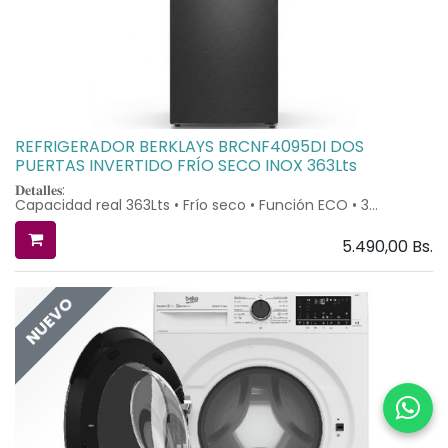
REFRIGERADOR BERKLAYS BRCNF4095DI DOS
PUERTAS INVERTIDO FRÍO SECO INOX 363Lts
𝐃𝐞𝐭𝐚𝐥𝐥𝐞𝐬:
Capacidad real 363Lts • Frío seco • Función ECO • 3
estantes de vidrio templado • 3 repisas en la puerta • Cajón
para frutas y verduras • Parrilla para botellas • Iluminación
5.490,00
Bs.
LED® • Alarma de puerta abierta • Bloqueo de seguridad
para niños • 3 cajones en la congeladora.
𝐃𝐢𝐦𝐞𝐧𝐬𝐢𝐨𝐧𝐞𝐬:
• Alto 185 cm
NUEVO
• Ancho 59,5 cm
• Profundidad 69 cm
Clase A+ en consumo energético
Procedencia Europea, Asistencia técnica y repuestos
originales provistos por Macor®
Dos años de garantía
Entregas en eje central entre 24 y 48 horas
Entregas en el interior acorde a ubicación
Entregas de electrodomésticos pequeños pueden tener
costo adicional