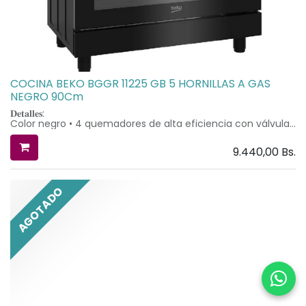
COCINA BEKO BGGR 11225 GB 5 HORNILLAS A GAS
NEGRO 90Cm
𝐃𝐞𝐭𝐚𝐥𝐥𝐞𝐬:
Color negro • 4 quemadores de alta eficiencia con válvula
de seguridad corta-gas + 1 Wok triple llama • Encendido de
llama automático integrado • Parrilla de hierro fundido.
9.440,00
Bs.
𝐃𝐞𝐭𝐚𝐥𝐥𝐞𝐬 𝐝𝐞𝐥 𝐡𝐨𝐫𝐧𝐨:
Timer digital con sistema de apagado automático • Doble
vidrio en la puerta del horno • 1 charola • 1 parrilla •
Quemador inferior y grill dorador a GAS • Luz en el horno •
AGOTADO
Cocción asistida por ventilador • Rostizador o sistema de
spiedo
𝐃𝐢𝐦𝐞𝐧𝐬𝐢𝐨𝐧𝐞𝐬:
• Altura: 88,5 cm
• Ancho: 90 cm
• Profundidad: 66 cm
Procedencia Europea
Dos años de garantía
Asistencia técnica y repuestos originales provistos por
Macor®
Entregas en eje central entre 24 y 48 horas